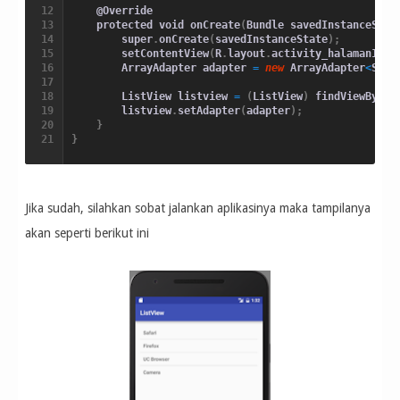
    @Override

    protected void onCreate
(
Bundle savedInstanceStat
        super
.
onCreate
(
savedInstanceState
)
;
        setContentView
(
R
.
layout
.
activity_halaman1
)
;
        ArrayAdapter adapter 
=
new
 ArrayAdapter
<
Stri
        ListView listview 
=
(
ListView
)
 findViewById
(
        listview
.
setAdapter
(
adapter
)
;
}
}
Jika sudah, silahkan sobat jalankan aplikasinya maka tampilanya
akan seperti berikut ini