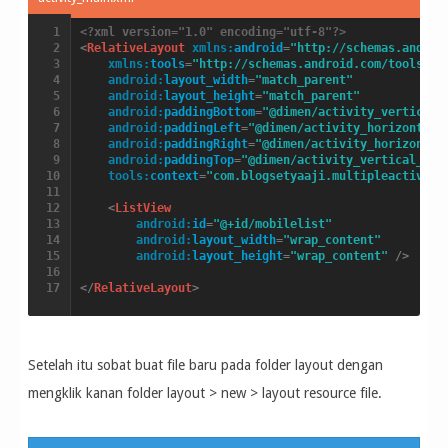
<?xml version="1.0" encoding="utf-8"?>
<
RelativeLayout
xmlns:
android
=
"http://schemas.androi
xmlns:
tools
=
"http://schemas.android.com/tools"
android:
layout_width
=
"match_parent"
android:
layout_height
=
"match_parent"
android:
paddingBottom
=
"@dimen/activity_vertical_
android:
paddingLeft
=
"@dimen/activity_horizontal_
android:
paddingRight
=
"@dimen/activity_horizontal
android:
paddingTop
=
"@dimen/activity_vertical_mar
tools:
context
=
"com.blogsetyaaji.multipleactivity
<
ListView
android:
id
=
"@+id/mobilelist"
android:
layout_width
=
"wrap_content"
android:
layout_height
=
"wrap_content"
/>
</
RelativeLayout
>
Setelah itu sobat buat file baru pada folder layout dengan
mengklik kanan folder layout > new > layout resource file.