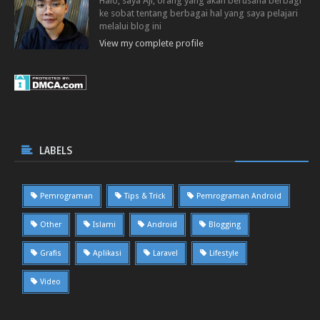
Halo, saya Aji, orang yang akan berusaha berbagi
ke sobat tentang berbagai hal yang saya pelajari
melalui blog ini
View my complete profile
LABELS
Pemrograman
Tips & Trick
Pemrograman Android
Other
Islami
Android
Blogging
Grafis
Aplikasi
Laravel
Lifestyle
Video