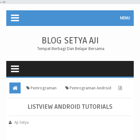
-->
MENU
BLOG SETYA AJI
Tempat Berbagi Dan Belajar Bersama
Pemrograman
Pemrograman Android
ListView Android Tutorials
LISTVIEW ANDROID TUTORIALS
Aji Setya