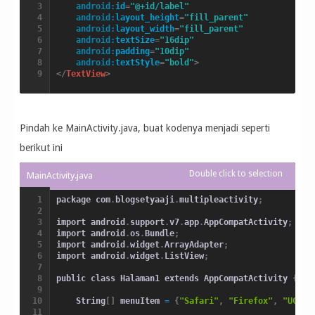
android:
id
=
"@+id/label"
android:
layout_height
=
"fill_parent"
android:
layout_width
=
"fill_parent"
android:
textSize
=
"16dip"
android:
padding
=
"10dip"
android:
textStyle
=
"bold"
>
</
TextView
>
Pindah ke MainActivity.java, buat kodenya menjadi seperti
berikut ini
package com
.
blogsetyaaji
.
multipleactivity
;
import android
.
support
.
v7
.
app
.
AppCompatActivity
;
import android
.
os
.
Bundle
;
import android
.
widget
.
ArrayAdapter
;
import android
.
widget
.
ListView
;
public class Halaman1 extends AppCompatActivity 
{
    String
[
]
 menuItem 
=
{
"Safari"
,
"Firefox"
,
"UC Br