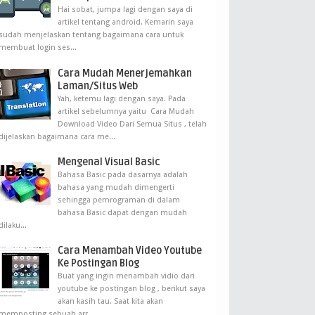
Hai sobat, jumpa lagi dengan saya di
artikel tentang android. Kemarin saya
sudah menjelaskan tentang bagaimana cara untuk
membuat login ses...
Cara Mudah Menerjemahkan
Laman/Situs Web
Yah, ketemu lagi dengan saya. Pada
artikel sebelumnya yaitu Cara Mudah
Download Video Dari Semua Situs , telah
dijelaskan bagaimana cara me...
Mengenal Visual Basic
Bahasa Basic pada dasarnya adalah
bahasa yang mudah dimengerti
sehingga pemrograman di dalam
bahasa Basic dapat dengan mudah
dilaku...
Cara Menambah Video Youtube
Ke Postingan Blog
Buat yang ingin menambah vidio dari
youtube ke postingan blog , berikut saya
akan kasih tau. Saat kita akan
memposting sebuah arr...