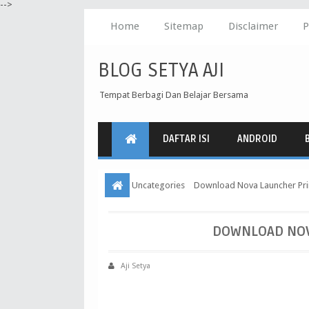
-->
Home
Sitemap
Disclaimer
P
BLOG SETYA AJI
Tempat Berbagi Dan Belajar Bersama
DAFTAR ISI
ANDROID
Uncategories
Download Nova Launcher Pri
DOWNLOAD NOV
Aji Setya