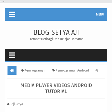
-->
MENU
BLOG SETYA AJI
Tempat Berbagi Dan Belajar Bersama
Pemrograman
Pemrograman Android
Media Player Videos Android Tutorial
MEDIA PLAYER VIDEOS ANDROID
TUTORIAL
Aji Setya