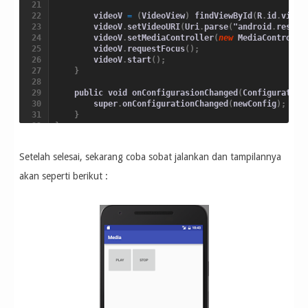
        videoV 
=
(
VideoView
)
 findViewById
(
R
.
id
.
video
        videoV
.
setVideoURI
(
Uri
.
parse
(
"android
.
resour
        videoV
.
setMediaController
(
new
 MediaControlle
        videoV
.
requestFocus
(
)
;
        videoV
.
start
(
)
;
}
    public void onConfigurasionChanged
(
Configuration
        super
.
onConfigurationChanged
(
newConfig
)
;
}
}
Setelah selesai, sekarang coba sobat jalankan dan tampilannya
akan seperti berikut :