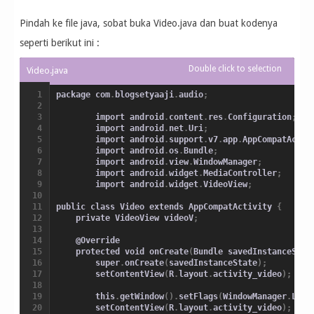
}
}
)
;
Pindah ke file java, sobat buka Video.java dan buat kodenya
}
}
seperti berikut ini :
package com
.
blogsetyaaji
.
audio
;
        import android
.
content
.
res
.
Configuration
;
        import android
.
net
.
Uri
;
        import android
.
support
.
v7
.
app
.
AppCompatActiv
        import android
.
os
.
Bundle
;
        import android
.
view
.
WindowManager
;
        import android
.
widget
.
MediaController
;
        import android
.
widget
.
VideoView
;
public class Video extends AppCompatActivity 
{
    private VideoView videoV
;
    @Override

    protected void onCreate
(
Bundle savedInstanceStat
        super
.
onCreate
(
savedInstanceState
)
;
        setContentView
(
R
.
layout
.
activity_video
)
;
        this
.
getWindow
(
)
.
setFlags
(
WindowManager
.
Layo
        setContentView
(
R
.
layout
.
activity_video
)
;