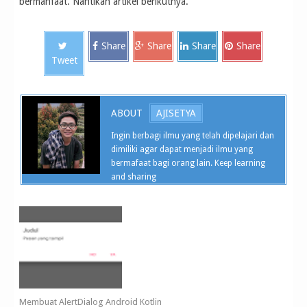
bermanfaat. Nantikan artikel berikutnya.
Share
Share
Share
Share
Tweet
ABOUT
AJISETYA
Ingin berbagi ilmu yang telah dipelajari dan
dimiliki agar dapat menjadi ilmu yang
bermafaat bagi orang lain. Keep learning
and sharing
Membuat AlertDialog Android Kotlin