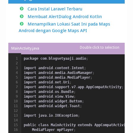
Cara Instal Laravel Terbaru
Membuat AlertDialog Android Kotlin
Menampilkan Lokasi Saat Ini pada Maps
Android dengan Google Maps API
package com
.
blogsetyaaji
.
audio
;
import android
.
content
.
Intent
;
import android
.
media
.
AudioManager
;
import android
.
media
.
MediaPlayer
;
import android
.
net
.
Uri
;
import android
.
support
.
v7
.
app
.
AppCompatActivity
;
import android
.
os
.
Bundle
;
import android
.
view
.
View
;
import android
.
widget
.
Button
;
import android
.
widget
.
Toast
;
import java
.
io
.
IOException
;
public class MainActivity extends AppCompatActivity 
    MediaPlayer mpPlayer
;