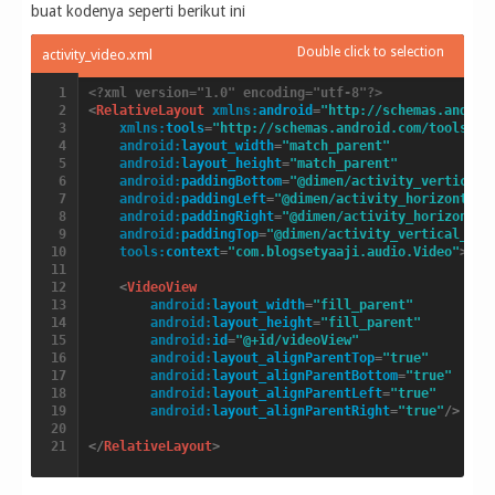
                    Toast
.
makeText
(
getApplicationCon
buat kodenya seperti berikut ini
}
                mpPlayer
.
start
(
)
;
                Button btnstop 
=
(
Button
)
 findViewBy
                btnstop
.
setEnabled
(
true
)
;
<?xml version="1.0" encoding="utf-8"?>
                btnPlay
.
setEnabled
(
false
)
;
<
RelativeLayout
xmlns:
android
=
"http://schemas.androi
}
xmlns:
tools
=
"http://schemas.android.com/tools"
}
)
;
android:
layout_width
=
"match_parent"
android:
layout_height
=
"match_parent"
        final Button btnStop 
=
(
Button
)
 findViewById
android:
paddingBottom
=
"@dimen/activity_vertical_
        btnStop
.
setOnClickListener
(
new
 View
.
OnClickL
android:
paddingLeft
=
"@dimen/activity_horizontal_
            @Override

android:
paddingRight
=
"@dimen/activity_horizontal
            public void onClick
(
View v
)
{
android:
paddingTop
=
"@dimen/activity_vertical_mar
if
(
mpPlayer
!
=
null
&&
 mpPlayer
.
isPlay
tools:
context
=
"com.blogsetyaaji.audio.Video"
>
                mpPlayer
.
stop
(
)
;
                Button btnplay 
=
(
Button
)
 findViewBy
<
VideoView
                btnplay
.
setEnabled
(
true
)
;
android:
layout_width
=
"fill_parent"
                btnStop
.
setEnabled
(
false
)
;
android:
layout_height
=
"fill_parent"
}
android:
id
=
"@+id/videoView"
}
)
;
android:
layout_alignParentTop
=
"true"
android:
layout_alignParentBottom
=
"true"
        Button btnVideo 
=
(
Button
)
 findViewById
(
R
.
id
android:
layout_alignParentLeft
=
"true"
        btnVideo
.
setOnClickListener
(
new
 View
.
OnClick
android:
layout_alignParentRight
=
"true"
/>
            @Override

            public void onClick
(
View v
)
{
</
RelativeLayout
>
                Intent i 
=
null
;
                i 
=
new
 Intent
(
getApplicationContext
                startActivity
(
i
)
;