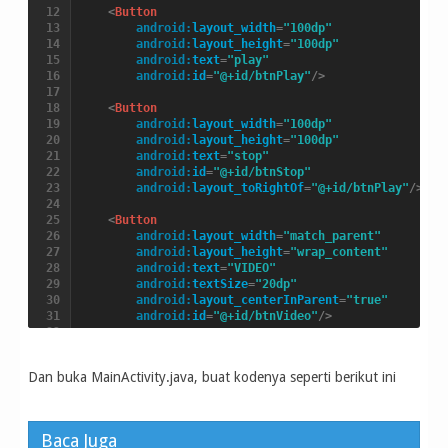
<
Button
android:
layout_width
=
"100dp"
android:
layout_height
=
"100dp"
android:
text
=
"play"
android:
id
=
"@+id/btnPlay"
/>
<
Button
android:
layout_width
=
"100dp"
android:
layout_height
=
"100dp"
android:
text
=
"stop"
android:
id
=
"@+id/btnStop"
android:
layout_toRightOf
=
"@+id/btnPlay"
/>
<
Button
android:
layout_width
=
"match_parent"
android:
layout_height
=
"wrap_content"
android:
text
=
"VIDEO"
android:
textSize
=
"20dp"
android:
layout_centerInParent
=
"true"
android:
id
=
"@+id/btnVideo"
/>
</
RelativeLayout
>
Dan buka MainActivity.java, buat kodenya seperti berikut ini
Baca Juga