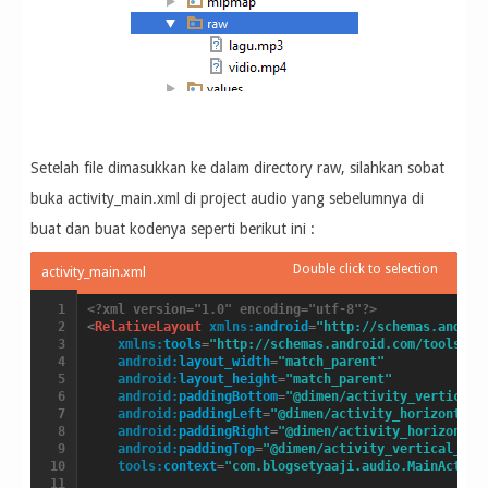
Setelah file dimasukkan ke dalam directory raw, silahkan sobat
buka activity_main.xml di project audio yang sebelumnya di
buat dan buat kodenya seperti berikut ini :
<?xml version="1.0" encoding="utf-8"?>
<
RelativeLayout
xmlns:
android
=
"http://schemas.androi
xmlns:
tools
=
"http://schemas.android.com/tools"
android:
layout_width
=
"match_parent"
android:
layout_height
=
"match_parent"
android:
paddingBottom
=
"@dimen/activity_vertical_
android:
paddingLeft
=
"@dimen/activity_horizontal_
android:
paddingRight
=
"@dimen/activity_horizontal
android:
paddingTop
=
"@dimen/activity_vertical_mar
tools:
context
=
"com.blogsetyaaji.audio.MainActivi