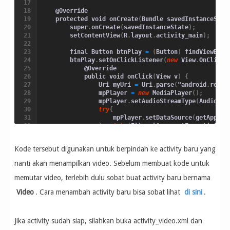
    @Override

    protected void onCreate
(
Bundle savedInstanceStat
        super
.
onCreate
(
savedInstanceState
)
;
        setContentView
(
R
.
layout
.
activity_main
)
;
        final Button btnPlay 
=
(
Button
)
 findViewById
        btnPlay
.
setOnClickListener
(
new
 View
.
OnClickL
            @Override

            public void onClick
(
View v
)
{
                Uri myUri 
=
 Uri
.
parse
(
"android
.
resou
                mpPlayer 
=
new
 MediaPlayer
(
)
;
                mpPlayer
.
setAudioStreamType
(
AudioMan
try
{
                    mpPlayer
.
setDataSource
(
getApplic
}
catch
(
IllegalArgumentException e
)
                    Toast
.
makeText
(
getApplicationCon
}
catch
(
SecurityException e
)
{
Kode tersebut digunakan untuk berpindah ke activity baru yang
                    Toast
.
makeText
(
getApplicationCon
}
catch
(
IOException e
)
{
nanti akan menampilkan video. Sebelum membuat kode untuk
                    e
.
printStackTrace
(
)
;
}
memutar video, terlebih dulu sobat buat activity baru bernama
Video
. Cara menambah activity baru bisa sobat lihat
try
{
di sini
.
                    mpPlayer
.
prepare
(
)
;
}
catch
(
IllegalArgumentException e
)
                    Toast
.
makeText
(
getApplicationCon
Jika activity sudah siap, silahkan buka activity_video.xml dan
}
catch
(
IOException e
)
{